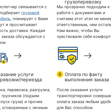
грузоперевозку
испетчер связывается с
Мы прозрачно подходим к
 подбирает
грузовой
работе с документами и
обиль
, планирует с Вами
считаем этот этап не мене
ут и просчитывает
ответственным, чем остал
ость доставки. Каждая
Нам важно, чтобы Вы
 заказа обсуждается с
чувствовали себя комфорт
ом.
азание услуги
6
Оплата по факту
ревозки/переезда
выполнения заказа
ка, перевозка, разгрузка,
После оказания услуги
 грузчиков (подъем
транспортировки соверша
спуск груза) и прочие
оплата заказа любым удоб
, оговоренные с личным
для Вас способом.