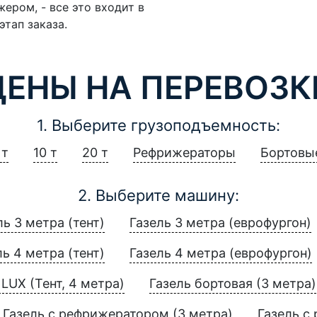
ером, - все это входит в
этап заказа.
ЦЕНЫ НА ПЕРЕВОЗК
1. Выберите грузоподъемность:
 т
10 т
20 т
Рефрижераторы
Бортовы
2. Выберите машину:
ль 3 метра (тент)
Газель 3 метра (еврофургон)
ль 4 метра (тент)
Газель 4 метра (еврофургон)
LUX (Тент, 4 метра)
Газель бортовая (3 метра)
Газель с рефрижератором (3 метра)
Газель с