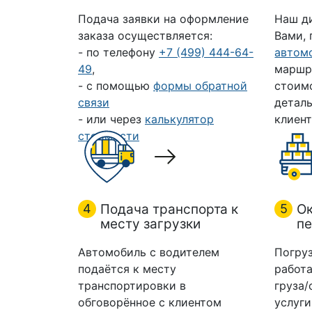
Подача заявки на оформление
Наш д
заказа осуществляется:
Вами,
- по телефону
+7 (499) 444-64-
автом
49
,
маршр
- с помощью
формы обратной
стоим
связи
деталь
- или через
калькулятор
клиент
стоимости
4
Подача транспорта к
5
Ок
месту загрузки
пе
Автомобиль с водителем
Погруз
подаётся к месту
работа
транспортировки в
груза/
обговорённое с клиентом
услуги