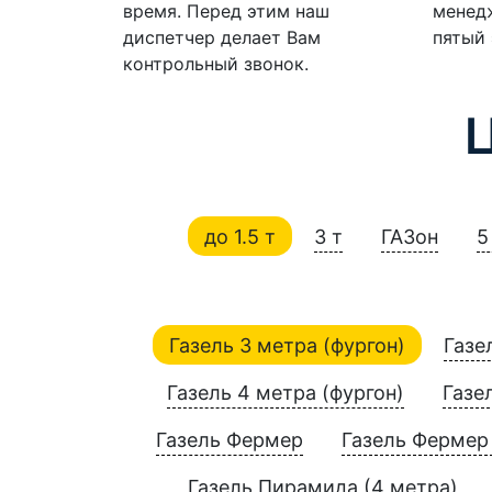
время. Перед этим наш
менедж
диспетчер делает Вам
пятый 
контрольный звонок.
до 1.5 т
3 т
ГАЗон
5
Газель 3 метра (фургон)
Газе
Газель 4 метра (фургон)
Газе
Газель Фермер
Газель Фермер 
Газель Пирамида (4 метра)