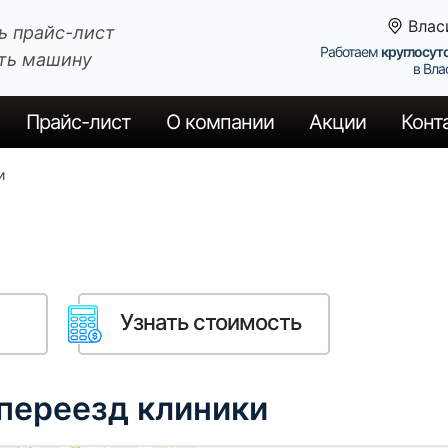
Влас
ь прайс-лист
Работаем
круглосут
ть машину
в Вла
Прайс
-лист
О компании
Акции
Конт
и
Узнать стоимость
 переезд клиники