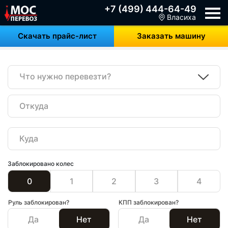
+7 (499) 444-64-49
Власиха
Скачать прайс-лист
Заказать машину
Что нужно перевезти?
Заблокировано колес
0
1
2
3
4
Руль заблокирован?
КПП заблокирован?
Да
Нет
Да
Нет