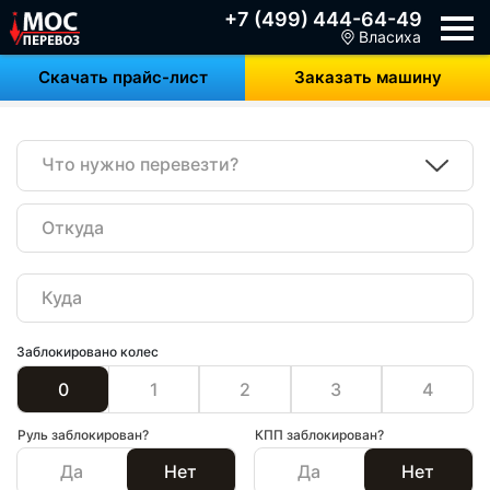
+7 (499) 444-64-49
Власиха
Скачать прайс-лист
Заказать машину
Что нужно перевезти?
Заблокировано колес
0
1
2
3
4
Руль заблокирован?
КПП заблокирован?
Да
Нет
Да
Нет